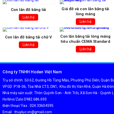
Giá đỡ và con lăn băng tải
Con lăn đỡ băng tải
lòng máng
Liên hệ
Liên hệ
Con lăn băng tải lòng máng
Con lăn đỡ băng tải chữ V
tiêu chuẩn CEMA Standard
Liên hệ
Liên hệ
Công ty TNHH Hodan Việt Nam
Trụ sở chính: Số 62, Đường Hồ Tùng Mậu, Phường Phú Diễn, Quận Bắ
VPGD: P18-06, Tòa Nhà CT3, DN1, Khu đô thị Văn Khê, Quận Hà Đôn
Nhà máy sản xuất: Thôn Quỳnh Sơn - Anh Trỗi, Xã Sơn Hà - Quỳnh L
Hotline/Zalo:0982.686.693
Điện thoại/ Fax : 024.33604595
Email : thuyluc.vn@gmail.com