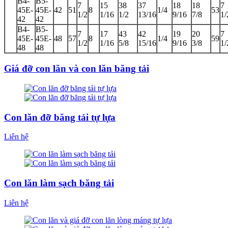
B4-
B5-
7
15
38
37
18
18
7
45E-
45E-
42
51
8
1/4
53
1/2
1/16
1/2
13/16
9/16
7/8
1/
42
42
B4-
B5-
7
17
43
42
19
20
7
45E-
45E-
48
57
8
1/4
59
1/2
1/16
5/8
15/16
9/16
3/8
1/
48
48
Giá đỡ con lăn và con lăn băng tải
Con lăn đỡ băng tải tự lựa
Liên hệ
Con lăn làm sạch băng tải
Liên hệ