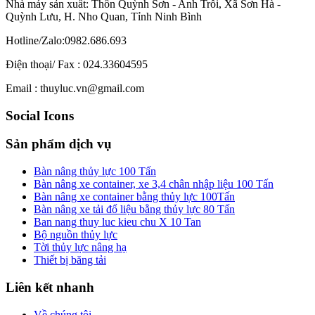
Nhà máy sản xuất: Thôn Quỳnh Sơn - Anh Trỗi, Xã Sơn Hà -
Quỳnh Lưu, H. Nho Quan, Tỉnh Ninh Bình
Hotline/Zalo:0982.686.693
Điện thoại/ Fax : 024.33604595
Email : thuyluc.vn@gmail.com
Social Icons
Sản phẩm dịch vụ
Bàn nâng thủy lực 100 Tấn
Bàn nâng xe container, xe 3,4 chân nhập liệu 100 Tấn
Bàn nâng xe container bằng thủy lực 100Tấn
Bàn nâng xe tải đổ liệu bằng thủy lực 80 Tấn
Ban nang thuy luc kieu chu X 10 Tan
Bộ nguồn thủy lực
Tời thủy lực nâng hạ
Thiết bị băng tải
Liên kết nhanh
Về chúng tôi