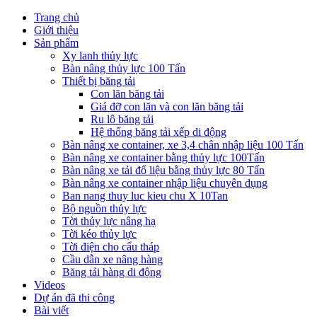
Trang chủ
Giới thiệu
Sản phẩm
Xy lanh thủy lực
Bàn nâng thủy lực 100 Tấn
Thiết bị băng tải
Con lăn băng tải
Giá đỡ con lăn và con lăn băng tải
Ru lô băng tải
Hệ thống băng tải xếp di động
Bàn nâng xe container, xe 3,4 chân nhập liệu 100 Tấn
Bàn nâng xe container bằng thủy lực 100Tấn
Bàn nâng xe tải đổ liệu bằng thủy lực 80 Tấn
Bàn nâng xe container nhập liệu chuyên dụng
Ban nang thuy luc kieu chu X 10Tan
Bộ nguồn thủy lực
Tời thủy lực nâng hạ
Tời kéo thủy lực
Tời điện cho cẩu tháp
Cầu dẫn xe nâng hàng
Băng tải hàng di động
Videos
Dự án đã thi công
Bài viết