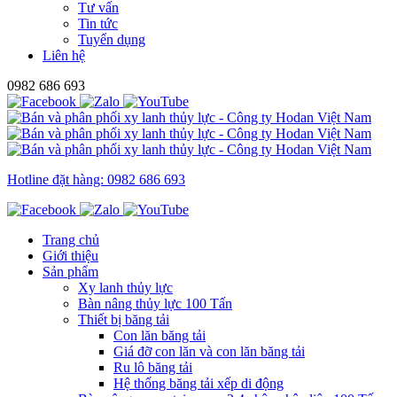
Tư vấn
Tin tức
Tuyển dụng
Liên hệ
0982 686 693
Hotline đặt hàng: 0982 686 693
Trang chủ
Giới thiệu
Sản phẩm
Xy lanh thủy lực
Bàn nâng thủy lực 100 Tấn
Thiết bị băng tải
Con lăn băng tải
Giá đỡ con lăn và con lăn băng tải
Ru lô băng tải
Hệ thống băng tải xếp di động