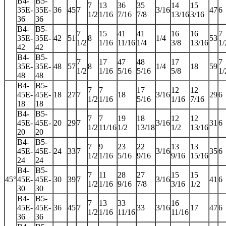
B4-
B5-
7
13
36
35
14
15
35E-
35E-
36
45
7
3/16
47
6
1/2
1/16
7/16
7/8
13/16
3/16
36
36
B4-
B5-
7
15
41
41
16
16
7
35E-
35E-
42
51
8
1/4
53
1/2
1/16
11/16
1/4
3/8
13/16
1/
42
42
B4-
B5-
7
17
47
48
17
7
35E-
35E-
48
57
8
1/4
18
59
1/2
1/16
5/16
5/16
5/8
1/
48
48
B4-
B5-
7
7
17
12
12
45E-
45E-
18
27
7
18
3/16
29
6
1/2
1/16
5/16
1/16
7/16
18
18
B4-
B5-
7
7
19
18
12
12
45E-
45E-
20
29
7
3/16
31
6
1/2
11/16
1/2
13/18
1/2
13/16
20
20
B4-
B5-
7
9
23
22
13
13
45E-
45E-
24
33
7
3/16
35
6
1/2
1/16
5/16
9/16
9/16
15/16
24
24
B4-
B5-
7
11
28
27
15
15
45°
45E-
45E-
30
39
7
3/16
41
6
1/2
1/16
9/16
7/8
3/16
1/2
30
30
B4-
B5-
7
13
33
16
45E-
45E-
36
45
7
33
3/16
17
47
6
1/2
1/16
11/16
11/16
36
36