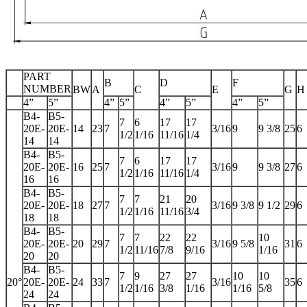
PART
B
D
F
NUMBER
BW
A
C
E
G
H
4”
5”
4”
5”
4”
5”
4”
5”
B4-
B5-
7
6
17
17
20E-
20E-
14
23
7
3/16
9
9 3/8
25
6
1/2
1/16
11/16
1/4
14
14
B4-
B5-
7
6
17
17
20E-
20E-
16
25
7
3/16
9
9 3/8
27
6
1/2
1/16
11/16
1/4
16
16
B4-
B5-
7
7
21
20
20E-
20E-
18
27
7
3/16
9 3/8
9 1/2
29
6
1/2
1/16
11/16
3/4
18
18
B4-
B5-
7
7
22
22
10
20E-
20E-
20
29
7
3/16
9 5/8
31
6
1/2
11/16
7/8
9/16
1/16
20
20
B4-
B5-
7
9
27
27
10
10
20°
20E-
20E-
24
33
7
3/16
35
6
1/2
1/16
3/8
1/16
1/16
5/8
24
24