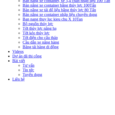
Bàn nâng xe container, xe 3,4 chân nhập liệu 100 Tấn
Bàn nâng xe container bằng thủy lực 100Tấn
Bàn nâng xe tải đổ liệu bằng thủy lực 80 Tấn
Bàn nâng xe container nhập liệu chuyên dụng
Ban nang thuy luc kieu chu X 10Tan
Bộ nguồn thủy lực
Tời thủy lực nâng hạ
Tời kéo thủy lực
Tời điện cho cẩu tháp
Cầu dẫn xe nâng hàng
Băng tải hàng di động
Videos
Dự án đã thi công
Bài viết
Tư vấn
Tin tức
Tuyển dụng
Liên hệ