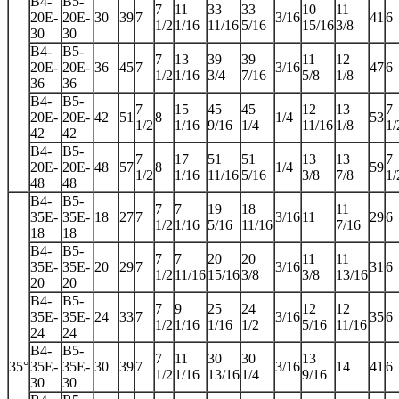
B4-
B5-
7
11
33
33
10
11
20E-
20E-
30
39
7
3/16
41
6
1/2
1/16
11/16
5/16
15/16
3/8
30
30
B4-
B5-
7
13
39
39
11
12
20E-
20E-
36
45
7
3/16
47
6
1/2
1/16
3/4
7/16
5/8
1/8
36
36
B4-
B5-
7
15
45
45
12
13
7
20E-
20E-
42
51
8
1/4
53
1/2
1/16
9/16
1/4
11/16
1/8
1/
42
42
B4-
B5-
7
17
51
51
13
13
7
20E-
20E-
48
57
8
1/4
59
1/2
1/16
11/16
5/16
3/8
7/8
1/
48
48
B4-
B5-
7
7
19
18
11
35E-
35E-
18
27
7
3/16
11
29
6
1/2
1/16
5/16
11/16
7/16
18
18
B4-
B5-
7
7
20
20
11
11
35E-
35E-
20
29
7
3/16
31
6
1/2
11/16
15/16
3/8
3/8
13/16
20
20
B4-
B5-
7
9
25
24
12
12
35E-
35E-
24
33
7
3/16
35
6
1/2
1/16
1/16
1/2
5/16
11/16
24
24
B4-
B5-
7
11
30
30
13
35°
35E-
35E-
30
39
7
3/16
14
41
6
1/2
1/16
13/16
1/4
9/16
30
30