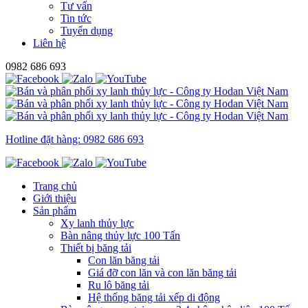
Tư vấn
Tin tức
Tuyển dụng
Liên hệ
0982 686 693
Hotline đặt hàng: 0982 686 693
Trang chủ
Giới thiệu
Sản phẩm
Xy lanh thủy lực
Bàn nâng thủy lực 100 Tấn
Thiết bị băng tải
Con lăn băng tải
Giá đỡ con lăn và con lăn băng tải
Ru lô băng tải
Hệ thống băng tải xếp di động