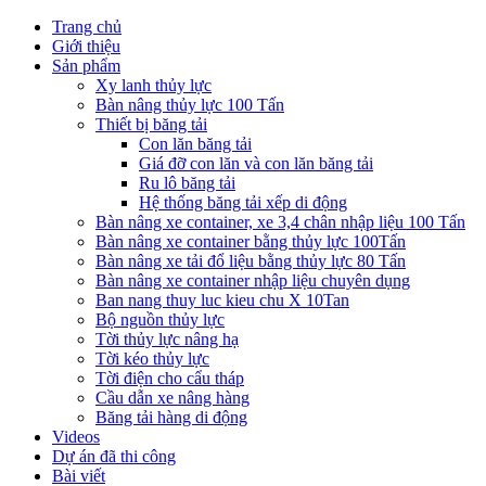
Trang chủ
Giới thiệu
Sản phẩm
Xy lanh thủy lực
Bàn nâng thủy lực 100 Tấn
Thiết bị băng tải
Con lăn băng tải
Giá đỡ con lăn và con lăn băng tải
Ru lô băng tải
Hệ thống băng tải xếp di động
Bàn nâng xe container, xe 3,4 chân nhập liệu 100 Tấn
Bàn nâng xe container bằng thủy lực 100Tấn
Bàn nâng xe tải đổ liệu bằng thủy lực 80 Tấn
Bàn nâng xe container nhập liệu chuyên dụng
Ban nang thuy luc kieu chu X 10Tan
Bộ nguồn thủy lực
Tời thủy lực nâng hạ
Tời kéo thủy lực
Tời điện cho cẩu tháp
Cầu dẫn xe nâng hàng
Băng tải hàng di động
Videos
Dự án đã thi công
Bài viết