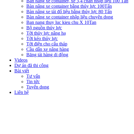
Bàn nâng xe container, xe 3,4 chân nhập liệu 100 Tấn
Bàn nâng xe container bằng thủy lực 100Tấn
Bàn nâng xe tải đổ liệu bằng thủy lực 80 Tấn
Bàn nâng xe container nhập liệu chuyên dụng
Ban nang thuy luc kieu chu X 10Tan
Bộ nguồn thủy lực
Tời thủy lực nâng hạ
Tời kéo thủy lực
Tời điện cho cẩu tháp
Cầu dẫn xe nâng hàng
Băng tải hàng di động
Videos
Dự án đã thi công
Bài viết
Tư vấn
Tin tức
Tuyển dụng
Liên hệ