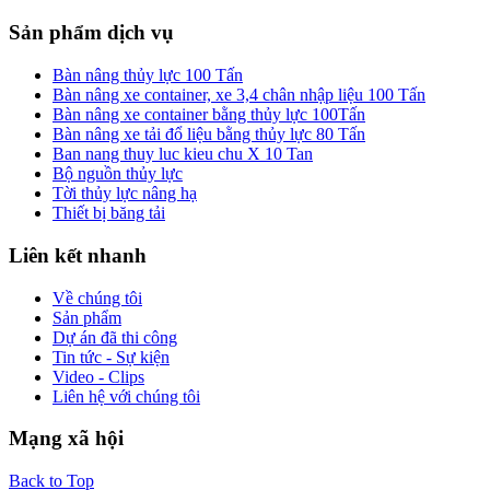
Sản phẩm dịch vụ
Bàn nâng thủy lực 100 Tấn
Bàn nâng xe container, xe 3,4 chân nhập liệu 100 Tấn
Bàn nâng xe container bằng thủy lực 100Tấn
Bàn nâng xe tải đổ liệu bằng thủy lực 80 Tấn
Ban nang thuy luc kieu chu X 10 Tan
Bộ nguồn thủy lực
Tời thủy lực nâng hạ
Thiết bị băng tải
Liên kết nhanh
Về chúng tôi
Sản phẩm
Dự án đã thi công
Tin tức - Sự kiện
Video - Clips
Liên hệ với chúng tôi
Mạng xã hội
Back to Top