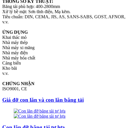
THÔNG SỐ KỸ THUẬT:
Băng tải phù hợp: 400-2800mm
Xử lý bề mặt: Sơn tĩnh điện, Mạ kẽm.
Tiêu chuẩn: DIN, CEMA, JIS, AS, SANS-SABS, GOST, AFNOR,
v.v.
ỨNG DỤNG
Khai thác mỏ
Nhà máy thép
Nhà máy xi măng
Nhà máy điện
Nhà máy hóa chất
Cảng biển
Kho bãi
v.v.
CHỨNG NHẬN
ISO9001, CE
Giá đỡ con lăn và con lăn băng tải
Con lăn đỡ băng tải tự lựa