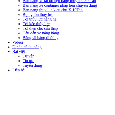
Bàn nâng xe tải đổ liệu bằng thủy lực 80 Tấn
Bàn nâng xe container nhập liệu chuyên dụng
Ban nang thuy luc kieu chu X 10Tan
Bộ nguồn thủy lực
Tời thủy lực nâng hạ
Tời kéo thủy lực
Tời điện cho cẩu tháp
Cầu dẫn xe nâng hàng
Băng tải hàng di động
Videos
Dự án đã thi công
Bài viết
Tư vấn
Tin tức
Tuyển dụng
Liên hệ