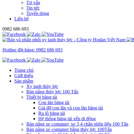
Tư vấn
Tin tức
Tuyển dụng
Liên hệ
0982 686 693
Hotline đặt hàng: 0982 686 693
Trang chủ
Giới thiệu
Sản phẩm
Xy lanh thủy lực
Bàn nâng thủy lực 100 Tấn
Thiết bị băng tải
Con lăn băng tải
Giá đỡ con lăn và con lăn băng tải
Ru lô băng tải
Hệ thống băng tải xếp di động
Bàn nâng xe container, xe 3,4 chân nhập liệu 100 Tấn
Bàn nâng xe container bằng thủy lực 100Tấn