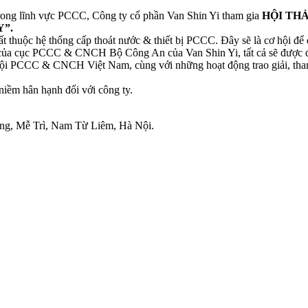
trong lĩnh vực PCCC, Công ty cổ phần Van Shin Yi tham gia
HỘI TH
”.
ất thuộc hệ thống cấp thoát nước & thiết bị PCCC. Đây sẽ là cơ hội để
 của cục PCCC & CNCH Bộ Công An của Van Shin Yi, tất cả sẽ được đặ
 Hội PCCC & CNCH Việt Nam, cùng với những hoạt động trao giải, tha
niềm hân hạnh đối với công ty.
ùng, Mễ Trì, Nam Từ Liêm, Hà Nội.