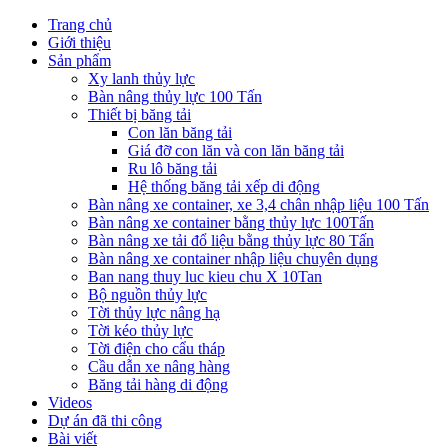
Trang chủ
Giới thiệu
Sản phẩm
Xy lanh thủy lực
Bàn nâng thủy lực 100 Tấn
Thiết bị băng tải
Con lăn băng tải
Giá đỡ con lăn và con lăn băng tải
Ru lô băng tải
Hệ thống băng tải xếp di động
Bàn nâng xe container, xe 3,4 chân nhập liệu 100 Tấn
Bàn nâng xe container bằng thủy lực 100Tấn
Bàn nâng xe tải đổ liệu bằng thủy lực 80 Tấn
Bàn nâng xe container nhập liệu chuyên dụng
Ban nang thuy luc kieu chu X 10Tan
Bộ nguồn thủy lực
Tời thủy lực nâng hạ
Tời kéo thủy lực
Tời điện cho cẩu tháp
Cầu dẫn xe nâng hàng
Băng tải hàng di động
Videos
Dự án đã thi công
Bài viết