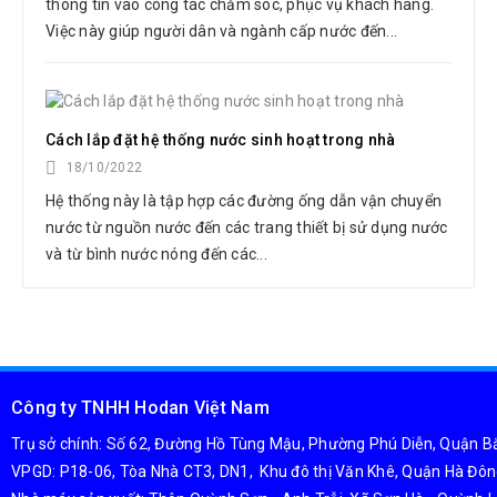
thông tin vào công tác chăm sóc, phục vụ khách hàng.
Việc này giúp người dân và ngành cấp nước đến...
Cách lắp đặt hệ thống nước sinh hoạt trong nhà
18/10/2022
Hệ thống này là tập hợp các đường ống dẫn vận chuyển
nước từ nguồn nước đến các trang thiết bị sử dụng nước
và từ bình nước nóng đến các...
Công ty TNHH Hodan Việt Nam
Trụ sở chính: Số 62, Đường Hồ Tùng Mậu, Phường Phú Diễn, Quận Bắ
VPGD: P18-06, Tòa Nhà CT3, DN1, Khu đô thị Văn Khê, Quận Hà Đôn