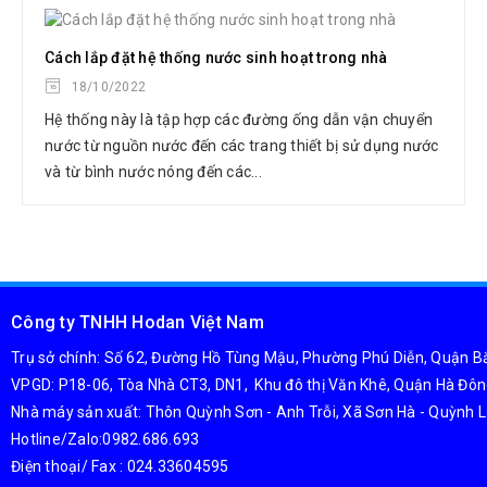
Cách lắp đặt hệ thống nước sinh hoạt trong nhà
18/10/2022
Hệ thống này là tập hợp các đường ống dẫn vận chuyển
nước từ nguồn nước đến các trang thiết bị sử dụng nước
và từ bình nước nóng đến các...
Công ty TNHH Hodan Việt Nam
Trụ sở chính: Số 62, Đường Hồ Tùng Mậu, Phường Phú Diễn, Quận Bắ
VPGD: P18-06, Tòa Nhà CT3, DN1, Khu đô thị Văn Khê, Quận Hà Đôn
Nhà máy sản xuất: Thôn Quỳnh Sơn - Anh Trỗi, Xã Sơn Hà - Quỳnh L
Hotline/Zalo:0982.686.693
Điện thoại/ Fax : 024.33604595